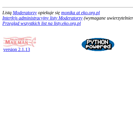
Listą
Moderatorzy
opiekuje się
monika at eko.org.pl
Interfejs administracyjny listy Moderatorzy
(wymagane uwierzytelnien
Przegląd wszystkich list na listy.eko.org.pl
version 2.1.13