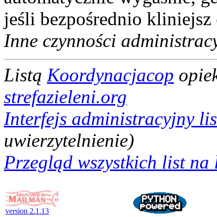
jeśli bezpośrednio kliniejs
Inne czynności administrac
Listą
Koordynacjacop
opiek
strefazieleni.org
Interfejs administracyjny l
uwierzytelnienie)
Przegląd wszystkich list na l
version 2.1.13