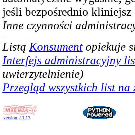
jeśli bezpośrednio kliniejs
Inne czynności administrac
Listą
Konsument
opiekuje s
Interfejs administracyjny l
uwierzytelnienie)
Przegląd wszystkich list na 
version 2.1.13