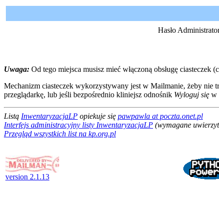
Hasło Administrator
Uwaga:
Od tego miejsca musisz mieć włączoną obsługę ciasteczek (c
Mechanizm ciasteczek wykorzystywany jest w Mailmanie, żeby nie trz
przeglądarkę, lub jeśli bezpośrednio kliniejsz odnośnik
Wyloguj się
w 
Listą
InwentaryzacjaLP
opiekuje się
pawpawla at poczta.onet.pl
Interfejs administracyjny listy InwentaryzacjaLP
(wymagane uwierzyte
Przegląd wszystkich list na kp.org.pl
version 2.1.13